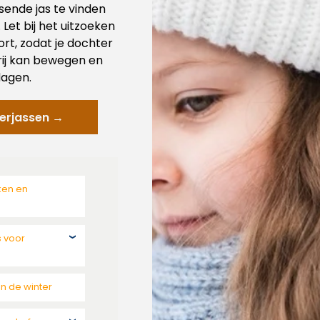
ssende jas te vinden
 Let bij het uitzoeken
rt, zodat je dochter
vrij kan bewegen en
dagen.
terjassen →
ken en
s voor
n de winter