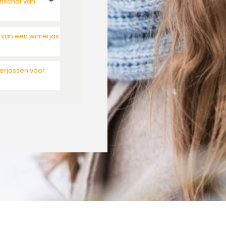
anschaf van
 van een winterjas
erjassen voor