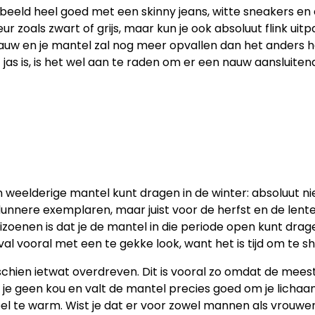
beeld heel goed met een skinny jeans, witte sneakers en e
r zoals zwart of grijs, maar kun je ook absoluut flink uit
lblauw en je mantel zal nog meer opvallen dan het ander
 jas is, is het wel aan te raden om er een nauw aansluite
 weelderige mantel kunt dragen in de winter: absoluut nie
nnere exemplaren, maar juist voor de herfst en de lente
zoenen is dat je de mantel in die periode open kunt drage
al vooral met een te gekke look, want het is tijd om te 
schien ietwat overdreven. Dit is vooral zo omdat de mee
 je geen kou en valt de mantel precies goed om je lichaam.
 veel te warm. Wist je dat er voor zowel mannen als vrou