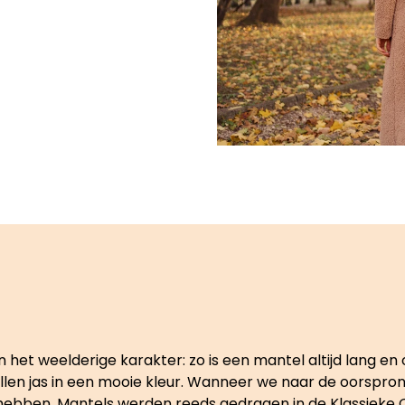
het weelderige karakter: zo is een mantel altijd lang en 
llen jas in een mooie kleur. Wanneer we naar de oorspronk
en hebben. Mantels werden reeds gedragen in de Klassiek