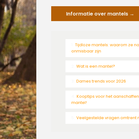
Informatie over mantels →
Tijdloze mantels: waarom ze n
onmisbaar zijn
Wat is een mantel?
Dames trends voor 2026
Kooptips voor het aanschaffe
mantel!
Veelgestelde vragen omtrent 