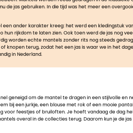
nu de jas gebruiken. In die tijd was het meer een overgooie
l een ander karakter kreeg: het werd een kledingstuk van
hun rijkdom te laten zien. Ook toen werd de jas nog veel
ordig worden echte mantels zonder rits nog steeds gedra
s of knopen terug, zodat het een jas is waar we in het da
andig in Nederland.
snel geneigd om de mantel te dragen in een stijlvolle en 
item bij een jurkje, een blouse met rok of een mooie pa
ng voor feestjes of bruiloften. Je hoeft vandaag de dag h
mantels overal in de collecties terug. Daarom kun je de j