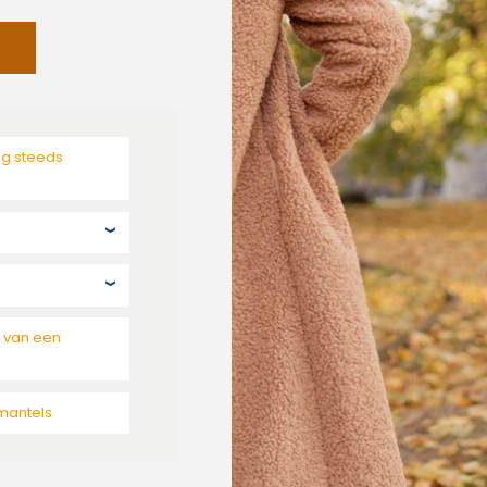
og steeds
n van een
mantels