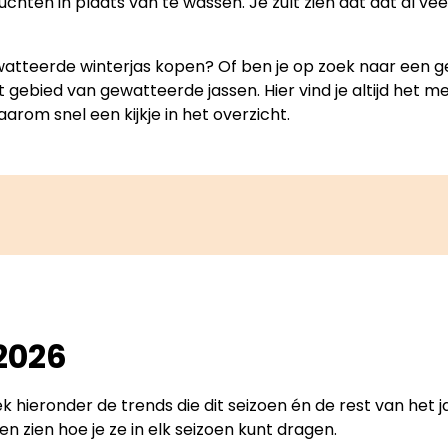
uchten in plaats van te wassen. Je zult zien dat dat al ve
ewatteerde winterjas kopen? Of ben je op zoek naar een g
t gebied van gewatteerde jassen. Hier vind je altijd het
rom snel een kijkje in het overzicht.
2026
ek hieronder de trends die dit seizoen én de rest van het
 zien hoe je ze in elk seizoen kunt dragen.