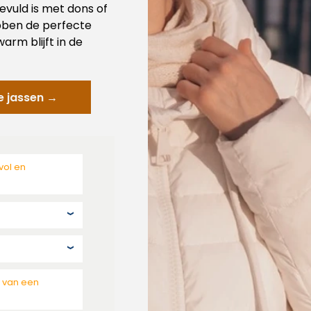
evuld is met dons of
bben de perfecte
arm blijft in de
e jassen →
vol en
n van een