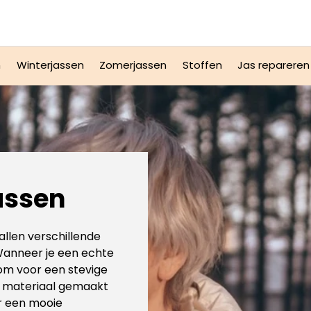
n
Winterjassen
Zomerjassen
Stoffen
Jas repareren
assen
allen verschillende
 Wanneer je een echte
 om voor een stevige
ef materiaal gemaakt
or een mooie