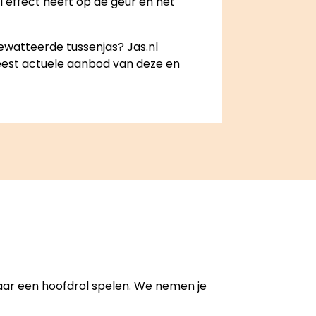
el effect heeft op de geur en het
ewatteerde tussenjas? Jas.nl
 meest actuele aanbod van deze en
 jaar een hoofdrol spelen. We nemen je