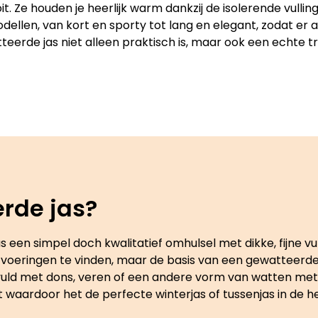
it. Ze houden je heerlijk warm dankzij de isolerende vulling,
dellen, van kort en sporty tot lang en elegant, zodat er alti
erde jas niet alleen praktisch is, maar ook een echte t
rde jas?
 simpel doch kwalitatief omhulsel met dikke, fijne vullin
e uitvoeringen te vinden, maar de basis van een gewatteerd
evuld met dons, veren of een andere vorm van watten m
 waardoor het de perfecte winterjas of tussenjas in de her