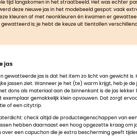
e tijd langskomen in het straatbeeld. Het was echter pas
werd deze nieuwe jas in het modebeeld gespot: vaak extre
deze kleuren af met neonkleuren én kwamen er gewatteerde 
e gewatteerd is; je hebt de keuze uit tientallen verschill
 jas
ewatteerde jas is dat het item zo licht van gewicht is. He
ke jassen ziet. Wanneer je het (te) warm krijgt, heb je d
het dons als materiaal aan de binnenkant is de jas lekker 
t exemplaar gemakkelijk klein opvouwen. Dat zorgt ervoor
e of een citytrip.
terdicht: check altijd de producteigenschappen van een ja
jassen hebben daarnaast een hoog opgezette kraag om 
er een capuchon die je extra bescherming geeft tijdens 