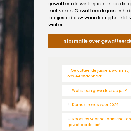
gewatteerde winterjas, een jas die g
met veren. Gewatteerde jassen he
laagjesopbouw waardoor jij heerlijk w
winter.
Informatie over gewatteerd
Gewatteerde jassen: warm, stijl
onweerstaanbaar
Wat is een gewatteerde jas?
Dames trends voor 2026
Kooptips voor het aanschaffe
gewatteerde jas!